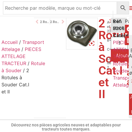
2
39,50
Réf.
€
5 en
2 Rotules à Souder Cat.II
2 Rotules à Souder Hors Catégorie Ø26mm
A=28mm
et
B2061
stock
TTC
Rotul
22mm
Catégor
B=70mm
Accueil
/
Transport
PIECES
à
Attelage
/
PIECES
ATTELA
C=45mm
Soude
Ajouter
ATTELAGE
A
TRACTE
Lot
p
TRACTEUR
/
Rotule
de
Rotule à
Cat.I
2
a
à Souder
/ 2
Souder
,
Rotules à
Transpo
et
a
Souder Cat.I
Attelage
II
et II
Découvrez nos pièces agricoles neuves et adaptables pour
tracteurs toutes marques.