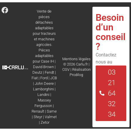
Vente de
Besoin
pièces
détachées
d’un
adaptables
conseil
pour tracteurs
et machines
?
agricoles.
Pièces
Contactez
adaptables
Mentions légales
nous au
pour
Case IH
|
© 2026 Carlu.fr |
David Brown
|
CGV
|
Réalisation
03
Deutz
|
Fendt
|
Prodilog
Fiat
|
Ford
|
JCB
21
|
John Deere
|
Lamborghini
|
64
Landini
|
Massey
32
Fergusson
|
Renault
|
Same
34
|
Steyr
|
Valmet
|
Zetor