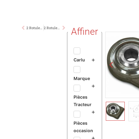
2 Rotules à Souder renforcées Cat.II
2 Rotules à Souder Hors Catégorie Ø35mm
Affiner
Carlu
Marque
Pièces
Tracteur
Pièces
occasion