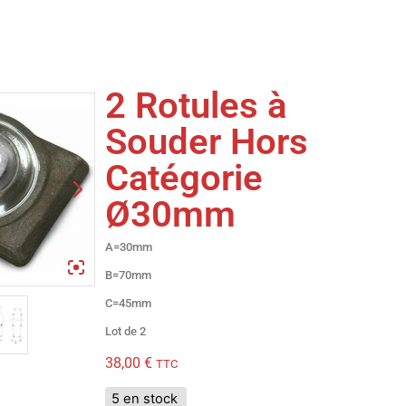
2 Rotules à
Souder Hors
Catégorie
Ø30mm
A=30mm
B=70mm
C=45mm
Lot de 2
38,00
€
TTC
5 en stock