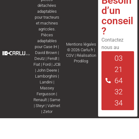
Besoin
détachées
d’un
adaptables
conseil
pour tracteurs
et machines
?
agricoles.
Pièces
Contactez
adaptables
Mentions légales
nous au
pour
Case IH
|
© 2026 Carlu.fr |
David Brown
|
CGV
|
Réalisation
03
Deutz
|
Fendt
|
Prodilog
Fiat
|
Ford
|
JCB
21
|
John Deere
|
Lamborghini
|
64
Landini
|
Massey
32
Fergusson
|
Renault
|
Same
34
|
Steyr
|
Valmet
|
Zetor