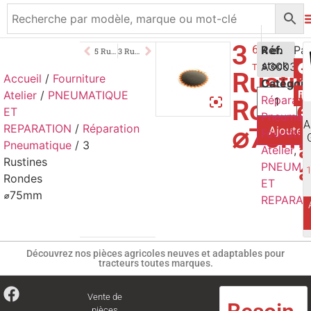
3
6,60
Réf.
€
4 en
5 Rustines Rondes ⌀54mm
3 Rustines Rondes ⌀94mm
A3003
stock
TTC
Rusti
Accueil
/
Fourniture
Catégori
Atelier
/
PNEUMATIQUE
V
Réparati
Ronde
ET
Pneumati
p
A
REPARATION
/
Réparation
⌀75m
Ajouter 
Fournitur
a
Pneumatique
/ 3
Atelier
,
Rustines
a
PNEUMA
Rondes
ET
⌀75mm
REPARAT
Découvrez nos pièces agricoles neuves et adaptables pour
tracteurs toutes marques.
Vente de
pièces