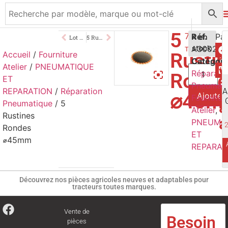
5
7,00
Réf.
€
4 en
Lot de 5 Mèches
5 Rustines Rondes ⌀54mm
A3002
stock
TTC
Rusti
Accueil
/
Fourniture
Catégori
Atelier
/
PNEUMATIQUE
V
Réparati
Ronde
ET
Pneumati
p
REPARATION
/
Réparation
A
⌀45m
Ajouter 
Fournitur
a
Pneumatique
/ 5
Atelier
,
Rustines
a
PNEUMA
Rondes
ET
⌀45mm
REPARAT
Découvrez nos pièces agricoles neuves et adaptables pour
tracteurs toutes marques.
Vente de
Besoin
pièces