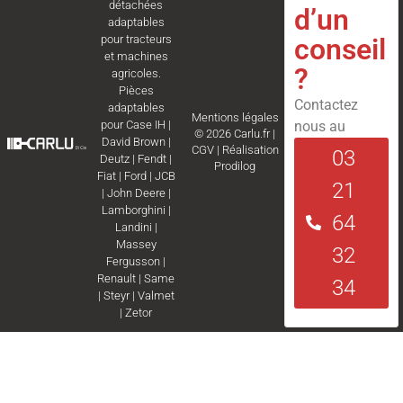
détachées
d’un
adaptables
conseil
pour tracteurs
et machines
?
agricoles.
Pièces
Contactez
adaptables
Mentions légales
nous au
pour
Case IH
|
© 2026 Carlu.fr |
David Brown
|
CGV
|
Réalisation
03
Deutz
|
Fendt
|
Prodilog
Fiat
|
Ford
|
JCB
21
|
John Deere
|
Lamborghini
|
64
Landini
|
Massey
32
Fergusson
|
Renault
|
Same
34
|
Steyr
|
Valmet
|
Zetor