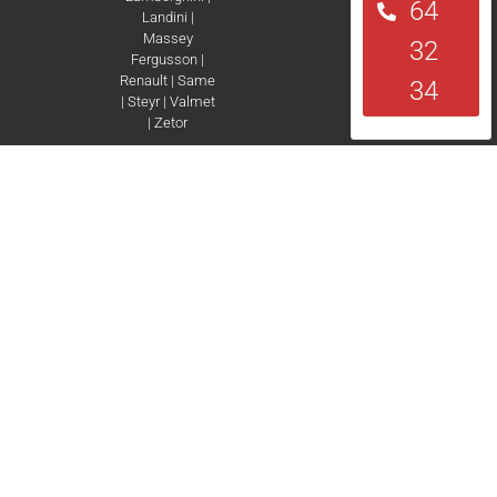
64
Landini
|
Massey
32
Fergusson
|
Renault
|
Same
34
|
Steyr
|
Valmet
|
Zetor