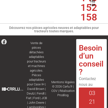
152
152
158
158
Découvrez nos pièces agricoles neuves et adaptables pour
tracteurs toutes marques.
Vente de
Besoin
pièces
détachées
d’un
adaptables
conseil
pour tracteurs
et machines
?
agricoles.
Pièces
Contactez
adaptables
Mentions légales
nous au
pour
Case IH
|
© 2026 Carlu.fr |
David Brown
|
CGV
|
Réalisation
03
Deutz
|
Fendt
|
Prodilog
Fiat
|
Ford
|
JCB
21
|
John Deere
|
Lamborghini
|