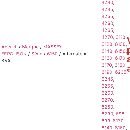
4240
,
4245
,
4255
,
4260
,
4265
,
4270
,
6110
,
6120
,
6130
,
Accueil
/
Marque
/
MASSEY
6140
,
6150
,
FERGUSON
/
Série
/
6150
/ Alternateur
6160
,
6170
,
85A
6170
,
6180
,
6190
,
6235
,
6245
,
6255
,
6260
,
6270
,
6280
,
6290
,
698
,
699
,
8130
,
8140
,
8160
,