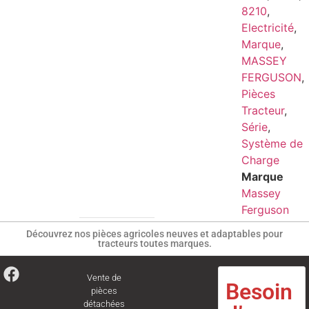
8210
,
Electricité
,
Marque
,
MASSEY
FERGUSON
,
Pièces
Tracteur
,
Série
,
Système de
Charge
Marque
Massey
Ferguson
Découvrez nos pièces agricoles neuves et adaptables pour
tracteurs toutes marques.
Vente de
Besoin
pièces
détachées