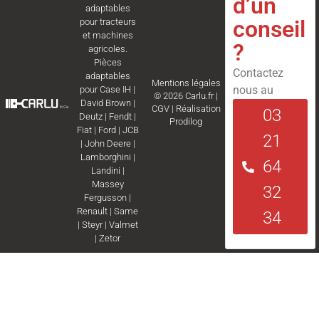
d’un
adaptables
conseil
pour tracteurs
et machines
?
agricoles.
Pièces
Contactez
adaptables
Mentions légales
nous au
pour
Case IH
|
© 2026 Carlu.fr |
David Brown
|
CGV
|
Réalisation
03
Deutz
|
Fendt
|
Prodilog
Fiat
|
Ford
|
JCB
21
|
John Deere
|
Lamborghini
|
64
Landini
|
Massey
32
Fergusson
|
Renault
|
Same
34
|
Steyr
|
Valmet
|
Zetor