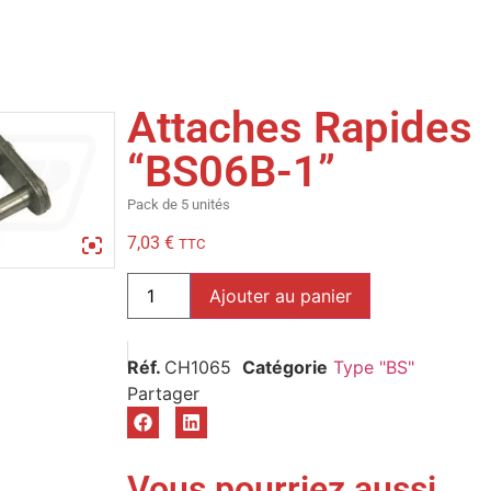
Attaches Rapides
“BS06B-1”
Pack de 5 unités
7,03
€
TTC
Ajouter au panier
Réf.
CH1065
Catégorie
Type "BS"
Vous pourriez aussi