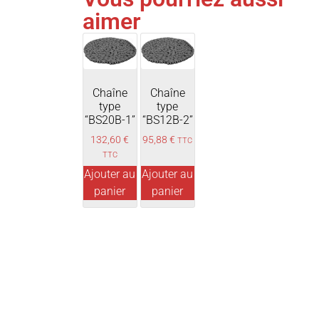
aimer
Chaîne
Chaîne
type
type
“BS20B-1”
“BS12B-2”
132,60
€
95,88
€
TTC
TTC
Ajouter au
Ajouter au
panier
panier