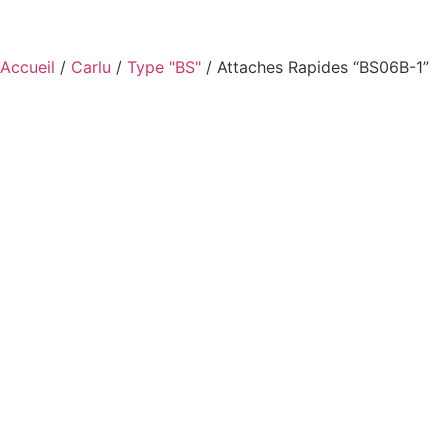
Accueil
/
Carlu
/
Type "BS"
/ Attaches Rapides “BS06B-1”