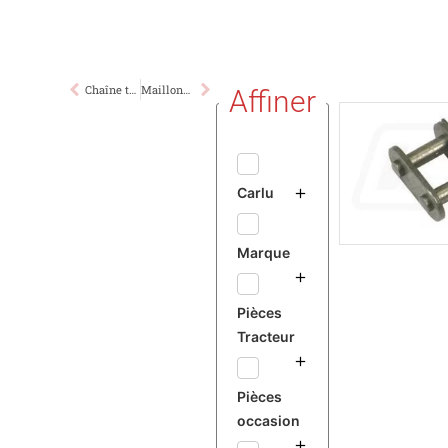
Chaîne type “BS08B-1”
Maillons Coudés “BS08B-1”
Affiner
Carlu
Marque
Pièces
Tracteur
Pièces
occasion