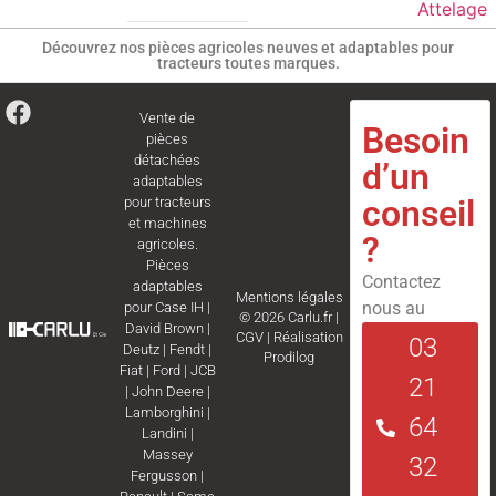
Attelage
Découvrez nos pièces agricoles neuves et adaptables pour
tracteurs toutes marques.
Vente de
Besoin
pièces
détachées
d’un
adaptables
conseil
pour tracteurs
et machines
?
agricoles.
Pièces
Contactez
adaptables
Mentions légales
nous au
pour
Case IH
|
© 2026 Carlu.fr |
David Brown
|
CGV
|
Réalisation
03
Deutz
|
Fendt
|
Prodilog
Fiat
|
Ford
|
JCB
21
|
John Deere
|
Lamborghini
|
64
Landini
|
Massey
32
Fergusson
|