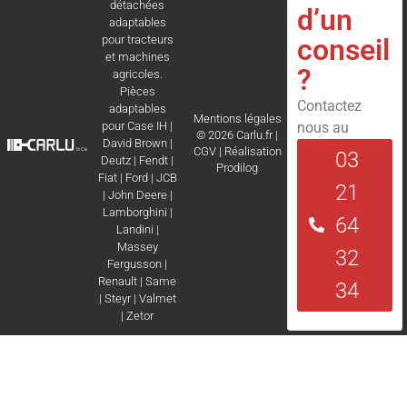
détachées
d’un
adaptables
conseil
pour tracteurs
et machines
?
agricoles.
Pièces
Contactez
adaptables
Mentions légales
nous au
pour
Case IH
|
© 2026 Carlu.fr |
David Brown
|
CGV
|
Réalisation
03
Deutz
|
Fendt
|
Prodilog
Fiat
|
Ford
|
JCB
21
|
John Deere
|
Lamborghini
|
64
Landini
|
Massey
32
Fergusson
|
Renault
|
Same
34
|
Steyr
|
Valmet
|
Zetor