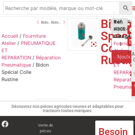
Bidon
21,00
Réf.
€
4 en
Bidon Spécial Colle Emplâtre 175g
Bidon Nettoyant 250ml
A3024
stock
TTC
Spécia
Accueil
/
Fourniture
Catégori
V
Atelier
/
PNEUMATIQUE
Fournitur
Colle
ET
Atelier
,
p
A
Rusti
Ajouter
REPARATION
/
Réparation
PNEUMA
a
Pneumatique
/ Bidon
ET
a
Spécial Colle
REPARAT
Rustine
Réparati
Pneumati
Découvrez nos pièces agricoles neuves et adaptables pour
tracteurs toutes marques.
Vente de
Besoin
pièces