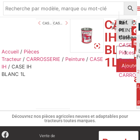
CASE
21,50
Réf.
€
49
CASE IH BEIGE 1L
CASE IH NOIRE 1L
Application
Pistolet/Peintur
en
PEINT50
TTC
IH
stock
Catégor
CASE IH
,
BLAN
V
Accueil
/
Pièces
Pièces
p
F
1L
Tracteur
/
CARROSSERIE
/
Peinture
/
CASE
Tracteur
,
Ajouter
a
IH
/ CASE IH
Peinture
,
2
BLANC 1L
CARROS
a
A
p
Découvrez nos pièces agricoles neuves et adaptables pour
tracteurs toutes marques.
Vente de