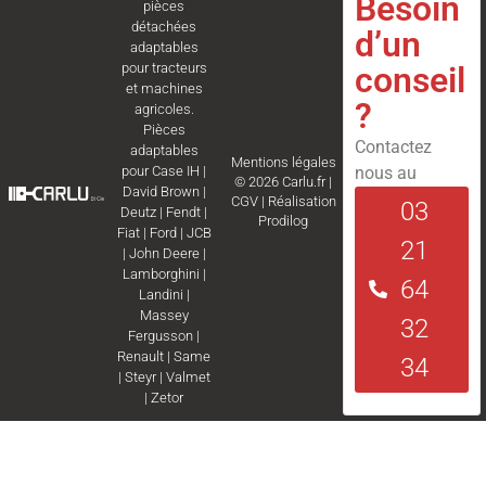
Besoin
pièces
détachées
d’un
adaptables
conseil
pour tracteurs
et machines
?
agricoles.
Pièces
Contactez
adaptables
Mentions légales
nous au
pour
Case IH
|
© 2026 Carlu.fr |
David Brown
|
CGV
|
Réalisation
03
Deutz
|
Fendt
|
Prodilog
Fiat
|
Ford
|
JCB
21
|
John Deere
|
Lamborghini
|
64
Landini
|
Massey
32
Fergusson
|
Renault
|
Same
34
|
Steyr
|
Valmet
|
Zetor