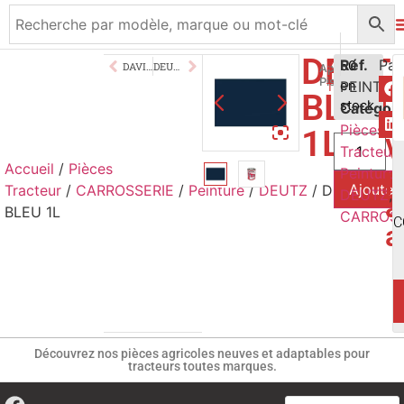
DEUT
21,50
Réf.
€
50
DAVID BROWN ROUGE COQUELICOT 1L
DEUTZ VERT 1L
Application
Pistolet/Pinceau
en
PEINT50
TTC
BLEU
stock
Catégori
Pièces
1L
V
Tracteur
,
Accueil
/
Pièces
p
Peinture
,
Ajouter 
Tracteur
/
CARROSSERIE
/
Peinture
/
DEUTZ
/ DEUTZ
DEUTZ
,
a
BLEU 1L
CARROSS
C
a
Découvrez nos pièces agricoles neuves et adaptables pour
tracteurs toutes marques.