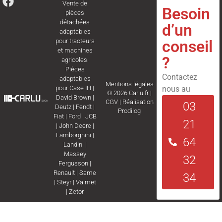
Vente de
Besoin
pièces
détachées
d’un
adaptables
conseil
pour tracteurs
et machines
?
agricoles.
Pièces
Contactez
adaptables
Mentions légales
nous au
pour
Case IH
|
© 2026 Carlu.fr |
David Brown
|
CGV
|
Réalisation
03
Deutz
|
Fendt
|
Prodilog
Fiat
|
Ford
|
JCB
21
|
John Deere
|
Lamborghini
|
64
Landini
|
Massey
32
Fergusson
|
Renault
|
Same
34
|
Steyr
|
Valmet
|
Zetor