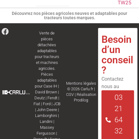
TW25
Découvrez nos pièces agricoles neuves et adaptables pour
tracteurs toutes marques.
Vente de
Besoin
pièces
détachées
d’un
adaptables
conseil
pour tracteurs
et machines
?
agricoles.
Pièces
Contactez
adaptables
Mentions légales
nous au
pour
Case IH
|
© 2026 Carlu.fr |
David Brown
|
CGV
|
Réalisation
03
Deutz
|
Fendt
|
Prodilog
Fiat
|
Ford
|
JCB
21
|
John Deere
|
Lamborghini
|
64
Landini
|
Massey
32
Fergusson
|