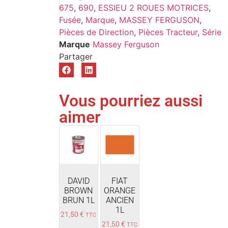
675
,
690
,
ESSIEU 2 ROUES MOTRICES
,
Fusée
,
Marque
,
MASSEY FERGUSON
,
Pièces de Direction
,
Pièces Tracteur
,
Série
Marque
Massey Ferguson
Vous pourriez aussi
aimer
DAVID
FIAT
BROWN
ORANGE
BRUN 1L
ANCIEN
1L
21,50
€
TTC
21,50
€
TTC