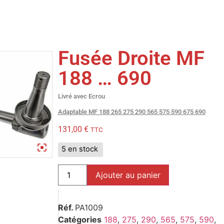
Fusée Droite MF
188 … 690
Livré avec Ecrou
Adaptable MF 188 265 275 290 565 575 590 675 690
131,00
€
TTC
5 en stock
Ajouter au panier
Réf.
PA1009
Catégories
188
,
275
,
290
,
565
,
575
,
590
,