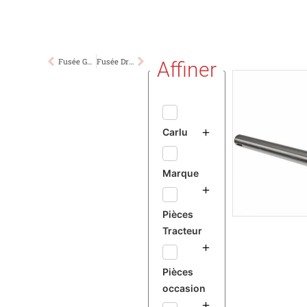
Fusée Gauche MF 275 565 690
Fusée Droite ou Gauche MF 595 1080
Affiner
Carlu
Marque
Pièces
Tracteur
Pièces
occasion