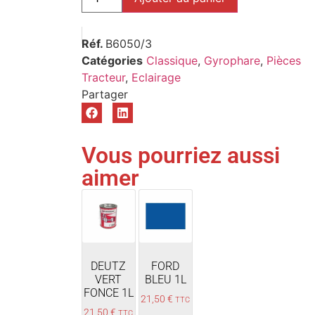
Réf.
B6050/3
Catégories
Classique
,
Gyrophare
,
Pièces
Tracteur
,
Eclairage
Vous pourriez aussi
aimer
DEUTZ
FORD
VERT
BLEU 1L
FONCE 1L
21,50
€
TTC
21,50
€
TTC