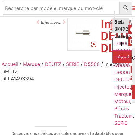
Inject
51,00
Réf.
€
6 en
Injecteur DEUTZ DLLA149S774
Injecteur DEUTZ DLLA149S490
433271162
BX1021
stock
TTC
DEUT
DLLA149S394
Catégor
D10006
,
DLLA
D5506
,
Ajouter
D7006
,
C
Accueil
/
Marque
/
DEUTZ
/
SERIE
/
D5506
/ Injecteur
p
D8006
,
DEUTZ
D9006
,
a
DLLA149S394
DEUTZ
,
Injecteur
,
Marque
,
Moteur
,
Pièces
Tracteur
,
SERIE
Découvrez nos pièces agricoles neuves et adaptables pour