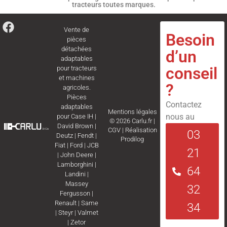
tracteurs toutes marques.
Vente de
Besoin
pièces
détachées
d’un
adaptables
conseil
pour tracteurs
et machines
?
agricoles.
Pièces
Contactez
adaptables
Mentions légales
nous au
pour
Case IH
|
© 2026 Carlu.fr |
David Brown
|
CGV
|
Réalisation
03
Deutz
|
Fendt
|
Prodilog
Fiat
|
Ford
|
JCB
21
|
John Deere
|
Lamborghini
|
64
Landini
|
Massey
32
Fergusson
|
Renault
|
Same
34
|
Steyr
|
Valmet
|
Zetor