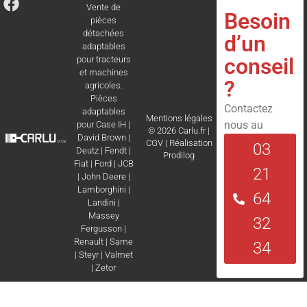
Vente de
Besoin
pièces
détachées
d’un
adaptables
conseil
pour tracteurs
et machines
?
agricoles.
Pièces
Contactez
adaptables
Mentions légales
nous au
pour
Case IH
|
© 2026 Carlu.fr |
David Brown
|
CGV
|
Réalisation
03
Deutz
|
Fendt
|
Prodilog
Fiat
|
Ford
|
JCB
21
|
John Deere
|
Lamborghini
|
64
Landini
|
Massey
32
Fergusson
|
Renault
|
Same
34
|
Steyr
|
Valmet
|
Zetor