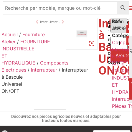
Interr
15,00
Réf.
€
10 en
Interrupteur à Bascule 12V Ø20.2mm
Interrupteur à Bascule Ventilation
Encastrable
dimension
A4719
stock
TTC
à
15*29mm
Accueil
/
Fourniture
Catégor
–
Profondeur
Atelier
/
FOURNITURE
Composa
Bascu
34mm
INDUSTRIELLE
Electriq
R
Connexion
Univer
Ajouter
ET
Fournitu
2
HYDRAULIQUE
/
Composants
Cosses
Atelier
,
ON/O
Electriques
/
Interrupteur
/ Interrupteur
FOURNI
à Bascule
INDUSTR
Universel
ET
ON/OFF
HYDRAU
Interrupt
Pièces T
Découvrez nos pièces agricoles neuves et adaptables pour
tracteurs toutes marques.