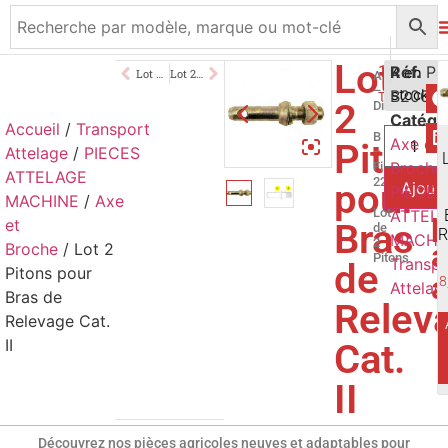
Lot
11,00
Réf.
€
4 en
Lot de 2 Pitons pour Bras de Relevage Cat.I
Lot 2 Pitons pour Bras de Relevage Cat.II
A
–
B2004
stock
TTC
2
Diamètre 2
Catégo
Accueil
/
Transport
B
Axe et
Piton
Attelage
/
PIECES
–
Broche
,
Filetage
ATTELAGE
22mm
pour
Ajoute
PIECES
MACHINE
/
Axe
Lot
p
ATTEL
et
Bras
de
R
MACHI
2
a
Broche
/ Lot 2
Pitons
Transpo
de
Pitons pour
a
8
Attelag
Bras de
Relev
Relevage Cat.
II
Cat.
II
Découvrez nos pièces agricoles neuves et adaptables pour