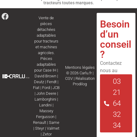
tracteurs toutes marques.
Vente de
Besoin
pièces
détachées
d’un
adaptables
conseil
pour tracteurs
et machines
?
agricoles.
Pièces
Contactez
adaptables
Mentions légales
nous au
pour
Case IH
|
© 2026 Carlu.fr |
David Brown
|
CGV
|
Réalisation
03
Deutz
|
Fendt
|
Prodilog
Fiat
|
Ford
|
JCB
21
|
John Deere
|
Lamborghini
|
64
Landini
|
Massey
32
Fergusson
|
Renault
|
Same
34
|
Steyr
|
Valmet
|
Zetor