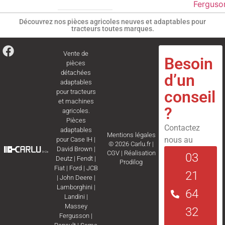
Ferguso
Découvrez nos pièces agricoles neuves et adaptables pour
tracteurs toutes marques.
Vente de
Besoin
pièces
détachées
d’un
adaptables
conseil
pour tracteurs
et machines
?
agricoles.
Pièces
Contactez
adaptables
Mentions légales
nous au
pour
Case IH
|
© 2026 Carlu.fr |
David Brown
|
CGV
|
Réalisation
03
Deutz
|
Fendt
|
Prodilog
Fiat
|
Ford
|
JCB
21
|
John Deere
|
Lamborghini
|
64
Landini
|
Massey
32
Fergusson
|