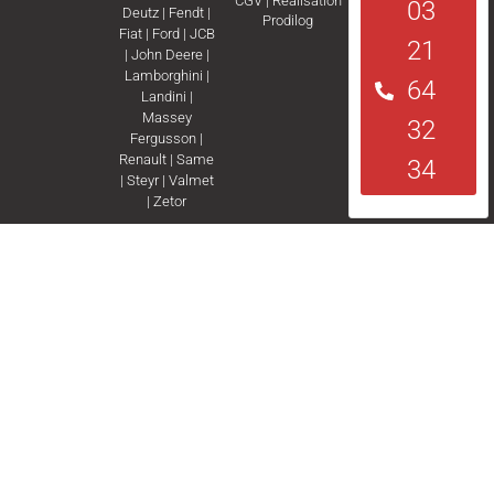
CGV
|
Réalisation
03
Deutz
|
Fendt
|
Prodilog
Fiat
|
Ford
|
JCB
21
|
John Deere
|
Lamborghini
|
64
Landini
|
Massey
32
Fergusson
|
Renault
|
Same
34
|
Steyr
|
Valmet
|
Zetor