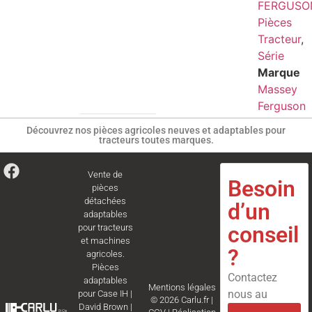
FERGUSO
Pièces
Tracteur
,
Série
Marque
Massey
Ferguson
Découvrez nos pièces agricoles neuves et adaptables pour
tracteurs toutes marques.
Vente de
Besoin
pièces
détachées
d’un
adaptables
conseil
pour tracteurs
et machines
?
agricoles.
Pièces
Contactez
adaptables
Mentions légales
nous au
pour
Case IH
|
© 2026 Carlu.fr |
David Brown
|