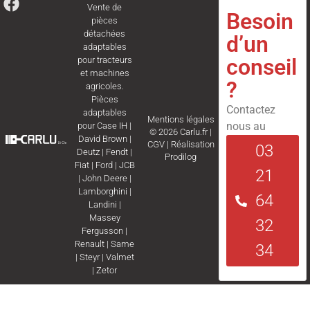
Vente de
Besoin
pièces
détachées
d’un
adaptables
conseil
pour tracteurs
et machines
?
agricoles.
Pièces
Contactez
adaptables
Mentions légales
nous au
pour
Case IH
|
© 2026 Carlu.fr |
David Brown
|
CGV
|
Réalisation
03
Deutz
|
Fendt
|
Prodilog
Fiat
|
Ford
|
JCB
21
|
John Deere
|
Lamborghini
|
64
Landini
|
Massey
32
Fergusson
|
Renault
|
Same
34
|
Steyr
|
Valmet
|
Zetor