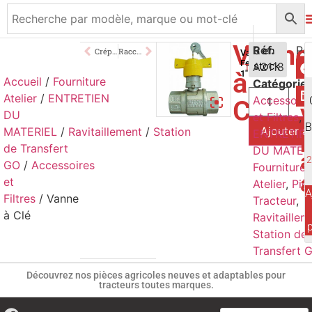
Vanne
96,00
Réf.
€
3 en
Crépine Aspiration Laiton
Raccord Mâle 1″
Vanne
Femelle
A2118
stock
TTC
à
1″
Accueil
/
Fourniture
Catégorie
Atelier
/
ENTRETIEN
Accessoire
Clé
DU
et Filtres
,
Ajouter a
MATERIEL
/
Ravitaillement
/
Station
p
ENTRETIE
de Transfert
DU MATER
a
2
GO
/
Accessoires
Fourniture
a
et
Atelier
,
Piè
A
Filtres
/ Vanne
Tracteur
,
à Clé
Ravitaillem
Station de
Transfert 
Découvrez nos pièces agricoles neuves et adaptables pour
tracteurs toutes marques.