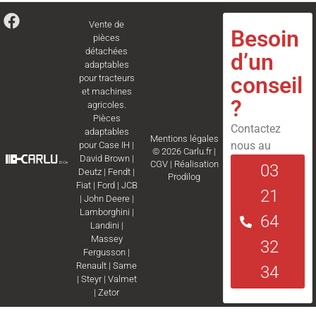
Vente de
Besoin
pièces
détachées
d’un
adaptables
conseil
pour tracteurs
et machines
?
agricoles.
Pièces
Contactez
adaptables
Mentions légales
nous au
pour
Case IH
|
© 2026 Carlu.fr |
David Brown
|
CGV
|
Réalisation
03
Deutz
|
Fendt
|
Prodilog
Fiat
|
Ford
|
JCB
21
|
John Deere
|
Lamborghini
|
64
Landini
|
Massey
32
Fergusson
|
Renault
|
Same
34
|
Steyr
|
Valmet
|
Zetor