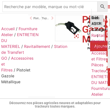
Pistol
60,00
Réf.
€
3 en
Pistolet Gazole Métallique
Tuyau Aspiration Gazole Annelé
Avec
Arrêt
A2111
stock
TTC
Gazol
Automatique
Accueil
/
Fourniture
Catégori
Livré
Atelier
/
ENTRETIEN
Ravitaill
Métall
avec
DU
Station d
Raccord
1
Ajouter 
MATERIEL
/
Ravitaillement
/
Station
Transfert
Pouce
p
de Transfert
Accessoir
a
GO
/
Accessoires
et Filtres
,
et
Pièces
Filtres
/ Pistolet
Tracteur
,
Gazole
ENTRETI
Métallique
DU MATE
Fournitur
Atelier
Découvrez nos pièces agricoles neuves et adaptables pour
tracteurs toutes marques.