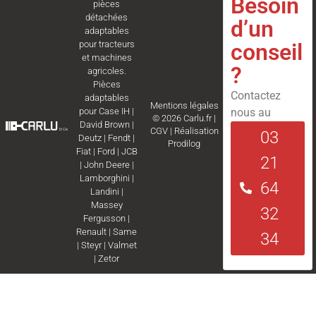
Besoin
pièces
détachées
d’un
adaptables
conseil
pour tracteurs
et machines
?
agricoles.
Pièces
Contactez
adaptables
Mentions légales
nous au
pour
Case IH
|
© 2026 Carlu.fr |
David Brown
|
CGV
|
Réalisation
03
Deutz
|
Fendt
|
Prodilog
Fiat
|
Ford
|
JCB
21
|
John Deere
|
Lamborghini
|
64
Landini
|
Massey
32
Fergusson
|
Renault
|
Same
34
|
Steyr
|
Valmet
|
Zetor