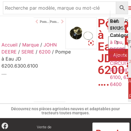
Pomp
156,00
Réf.
€
3 en
Pompe à Eau JD 1040.1140.2040….
Pompe à Eau JD 6010.6020.5100.6430 ….
EK1253
stock
TTC
à
Catégori
à Eau
,
SE
Eau
Accueil
/
Marque
/
JOHN
DEERE
,
M
DEERE
/
SERIE
/
6200
/ Pompe
p
JD
Ajouter
Pièces Tr
à Eau JD
a
CIRCUIT
6200.6300.6100
6200.
REFROID
….
6100
,
62
….
A
6400
Découvrez nos pièces agricoles neuves et adaptables pour
tracteurs toutes marques.
Vente de