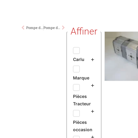
Pompe de direction simple Landini 6550 7550 8550
Pompe de direction Fiat 100.90 à 1580
Affiner
Carlu
Marque
Pièces
Tracteur
Pièces
occasion