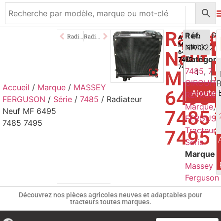
Radiat
1800,00
Réf.
€
1 en
Radiateur Neuf MF 6270 6280 6290
Radiateur Neuf MF 5465 7465 7475
Adaptable
MF
NA1022
stock
TTC
Neuf
6495
Catégori
7485
7495
7485
,
74
MF
CIRCUIT
Accueil
/
Marque
/
MASSEY
6495
Ajouter
REFROID
FERGUSON
/
Série
/
7485
/ Radiateur
Marque
,
Neuf MF 6495
7485
FERGUS
7485 7495
Tracteur
,
7495
Série
Marque
Massey
Ferguson
Découvrez nos pièces agricoles neuves et adaptables pour
tracteurs toutes marques.