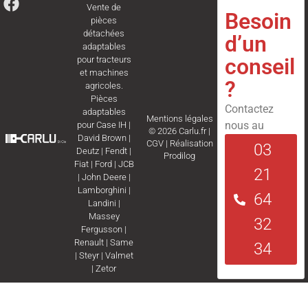
Vente de
Besoin
pièces
détachées
d’un
adaptables
conseil
pour tracteurs
et machines
?
agricoles.
Pièces
Contactez
adaptables
Mentions légales
nous au
pour
Case IH
|
© 2026 Carlu.fr |
David Brown
|
CGV
|
Réalisation
03
Deutz
|
Fendt
|
Prodilog
Fiat
|
Ford
|
JCB
21
|
John Deere
|
Lamborghini
|
64
Landini
|
Massey
32
Fergusson
|
Renault
|
Same
34
|
Steyr
|
Valmet
|
Zetor