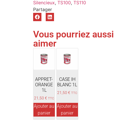
Silencieux
,
TS100
,
TS110
Vous pourriez aussi
aimer
APPRET-
CASE IH
ORANGE
BLANC 1L
1L
21,50
€
TTC
21,50
€
TTC
Ajouter au
Ajouter au
panier
panier