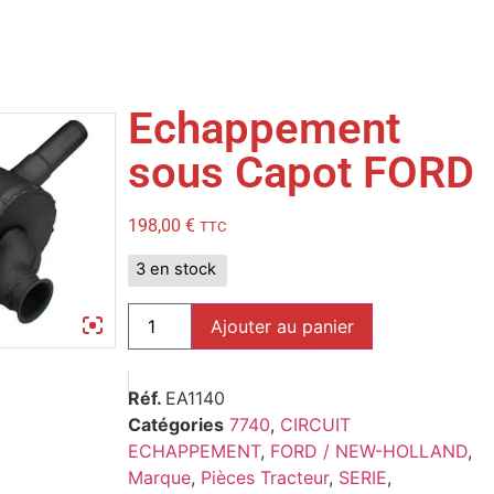
Echappement
sous Capot FORD
198,00
€
TTC
3 en stock
Ajouter au panier
Réf.
EA1140
Catégories
7740
,
CIRCUIT
ECHAPPEMENT
,
FORD / NEW-HOLLAND
,
Marque
,
Pièces Tracteur
,
SERIE
,