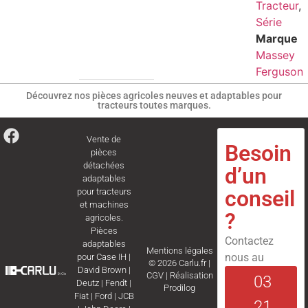
Tracteur
,
Série
Marque
Massey
Ferguson
Découvrez nos pièces agricoles neuves et adaptables pour
tracteurs toutes marques.
Vente de
Besoin
pièces
détachées
d’un
adaptables
conseil
pour tracteurs
et machines
?
agricoles.
Pièces
Contactez
adaptables
Mentions légales
nous au
pour
Case IH
|
© 2026 Carlu.fr |
David Brown
|
CGV
|
Réalisation
03
Deutz
|
Fendt
|
Prodilog
Fiat
|
Ford
|
JCB
21