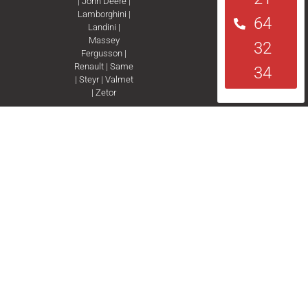
|
John Deere
|
Lamborghini
|
64
Landini
|
Massey
32
Fergusson
|
Renault
|
Same
34
|
Steyr
|
Valmet
|
Zetor