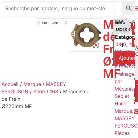
Méca
123,00
Réf.
€
5 en
Lot Spy Fermeture Compartiment Frein
Jeu 4 Garnitures Ø220mm MF
Type
Frein
TA1006
stock
TTC
de
à
Catégori
Sec
1080
,
158
Frein
168
,
188
,
Ø220
Ajouter 
595
,
FREINAG
MF
Freinage
par
Accueil
/
Marque
/
MASSEY
Mécanis
FERGUSON
/
Série
/
168
/ Mécanisme
Sec et
de Frein
Huile
,
Ø220mm MF
Marque
,
MASSEY
FERGUS
Pièces