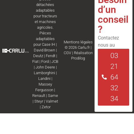
détachées
d’un
adaptables
conseil
pour tracteurs
et machines
?
agricoles.
Pièces
Contactez
adaptables
Mentions légales
nous au
pour
Case IH
|
© 2026 Carlu.fr |
David Brown
|
CGV
|
Réalisation
03
Deutz
|
Fendt
|
Prodilog
Fiat
|
Ford
|
JCB
21
|
John Deere
|
Lamborghini
|
64
Landini
|
Massey
32
Fergusson
|
Renault
|
Same
34
|
Steyr
|
Valmet
|
Zetor