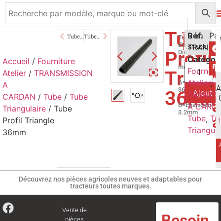
Tube
38,00
Réf.
€
3 en
Tube Profil Triangle 29mm
Tube Profil Triangle 36mm
Tube
Extérieur
TRANS6
stock
TTC
Profil
Dimension
Catégor
1
Accueil
/
Fourniture
mètre
Fournitu
Triang
Atelier
/
TRANSMISSION
Atelier
,
A=Hauteur
A
p
A
36mm
36m
Ajouter
TRANSM
CARDAN
/
Tube
/
Tube
a
B=Epaisseur
A CARD
Triangulaire
/ Tube
3.2mm
a
Tube
,
Tu
Profil Triangle
Triangula
36mm
Découvrez nos pièces agricoles neuves et adaptables pour
tracteurs toutes marques.
Vente de
Besoin
pièces