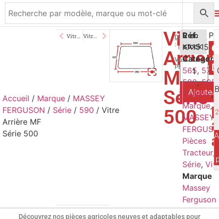
Vitre
149,00
Réf.
€
2 en
Vitre Porte Ouvrante MF
Vitre Arrière Inférieure MF Série 500
Dimensions
:
KA1515
stock
TTC
Arrièr
Catégori
Voir
Photo
565
,
575
,
MF
590
,
595
,
Série
Ajouter 
CABINE
,
Accueil
/
Marque
/
MASSEY
p
Marque
,
FERGUSON
/
Série
/
590
/ Vitre
500
MASSEY
a
Arrière MF
FERGUS
Série 500
A
Pièces
Tracteur
,
Série
,
Vit
Marque
Massey
Ferguson
Découvrez nos pièces agricoles neuves et adaptables pour