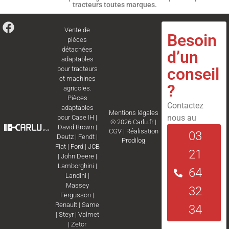
tracteurs toutes marques.
Vente de
Besoin
pièces
détachées
d’un
adaptables
conseil
pour tracteurs
et machines
?
agricoles.
Pièces
Contactez
adaptables
Mentions légales
nous au
pour
Case IH
|
© 2026 Carlu.fr |
David Brown
|
CGV
|
Réalisation
03
Deutz
|
Fendt
|
Prodilog
Fiat
|
Ford
|
JCB
21
|
John Deere
|
Lamborghini
|
64
Landini
|
Massey
32
Fergusson
|
Renault
|
Same
34
|
Steyr
|
Valmet
|
Zetor