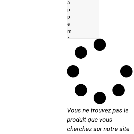
a
n
i
p
e
p
r
e
m
e
n
t
Vous ne trouvez pas le
produit que vous
cherchez sur notre site