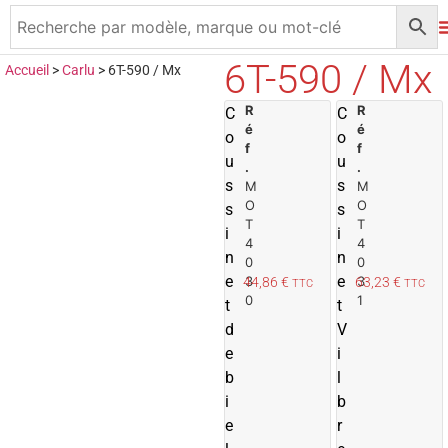
6T-590 / Mx
Accueil
>
Carlu
>
6T-590 / Mx
R
A
R
C
C
é
é
j
j
o
o
f
f
o
u
u
.
.
u
s
s
M
M
t
t
O
O
s
s
e
T
T
i
i
r
r
4
4
n
n
0
0
a
e
e
3
3
44,86
€
63,23
€
TTC
TTC
u
0
1
t
t
p
d
V
a
e
n
i
i
i
b
l
e
i
b
r
r
e
r