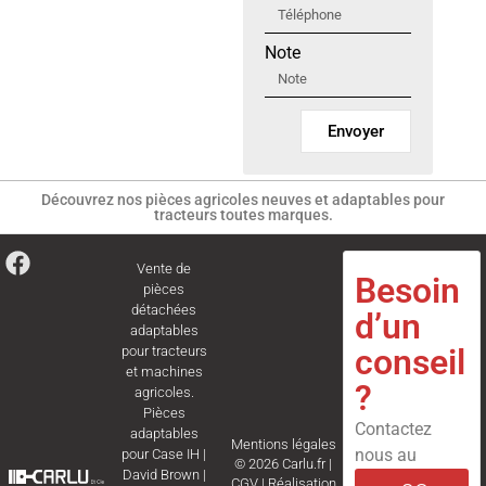
Note
Envoyer
Découvrez nos pièces agricoles neuves et adaptables pour
tracteurs toutes marques.
Vente de
Besoin
pièces
détachées
d’un
adaptables
conseil
pour tracteurs
et machines
?
agricoles.
Pièces
Contactez
adaptables
Mentions légales
nous au
pour
Case IH
|
© 2026 Carlu.fr |
David Brown
|
CGV
|
Réalisation