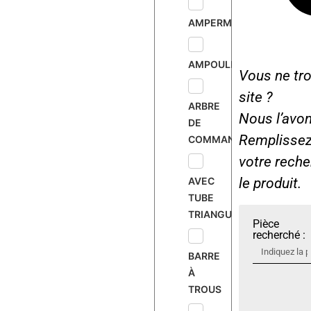
AMPERMÈTRE
AMPOULE
Vous ne tro
site ?
ARBRE
Nous l’avon
DE
Remplissez 
COMMANDE
votre rech
AVEC
le produit.
TUBE
TRIANGULAIRE
Pièce
recherché :
BARRE
À
TROUS