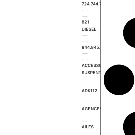
724.744.745.833
7
8
821
DIESEL
844.845.895
ACCESSOIRES
SUSPENTE
ADK112
AGENCEMENT
AILES