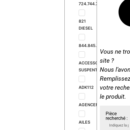
724.744.745.833
821
DIESEL
844.845.895
Vous ne tro
site ?
ACCESSOIRES
Nous l’avon
SUSPENTE
Remplissez 
votre rech
ADK112
le produit.
AGENCEMENT
Pièce
recherché :
AILES