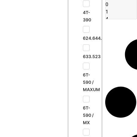
0
1
4T-
4
390
5
624.644.645.733
633.523
6T-
590 /
MAXUM
6T-
590 /
MX