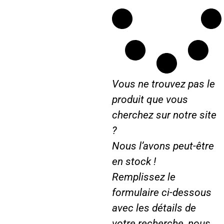
2
6
0
Vous ne trouvez pas le
produit que vous
cherchez sur notre site
?
Nous l’avons peut-être
en stock !
Remplissez le
formulaire ci-dessous
avec les détails de
votre recherche, nous