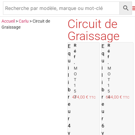
Circuit de
Accueil
>
Carlu
>
Circuit de
Graissage
Graissage
R
A
R
E
E
é
é
j
j
q
q
f
f
o
u
u
.
.
u
i
i
M
M
t
t
O
O
l
l
e
T
T
i
i
r
r
1
1
b
b
5
5
a
r
r
3
4
474,00
€
634,00
€
TTC
TTC
u
e
e
p
u
u
a
r
n
r
i
i
4
6
e
v
v