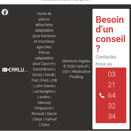
Vente de
Besoin
pièces
détachées
d’un
adaptables
conseil
pour tracteurs
et machines
?
agricoles.
Pièces
Contactez
adaptables
Mentions légales
nous au
pour
Case IH
|
© 2026 Carlu.fr |
David Brown
|
CGV
|
Réalisation
03
Deutz
|
Fendt
|
Prodilog
Fiat
|
Ford
|
JCB
21
|
John Deere
|
Lamborghini
|
64
Landini
|
Massey
32
Fergusson
|
Renault
|
Same
34
|
Steyr
|
Valmet
|
Zetor