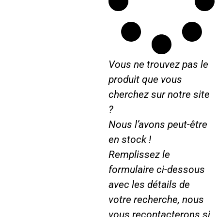
u
u
r
r
8
9
5
0
m
m
Vous ne trouvez pas le
m
m
produit que vous
cherchez sur notre site
?
Nous l’avons peut-être
en stock !
Remplissez le
formulaire ci-dessous
avec les détails de
votre recherche, nous
vous recontacterons si