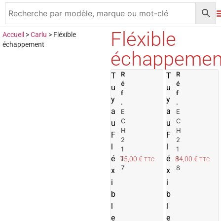
Fléxible
Accueil
>
Carlu
>
Fléxible
échappement
échappemen
R
A
R
T
T
é
é
j
j
u
u
f
f
o
y
y
.
.
u
a
a
E
E
t
t
C
C
u
u
e
H
H
F
F
r
r
2
2
l
l
1
1
a
é
é
1
1
75,00
€
84,00
€
TTC
TTC
u
7
8
x
x
p
i
i
a
b
n
b
i
i
l
l
e
e
e