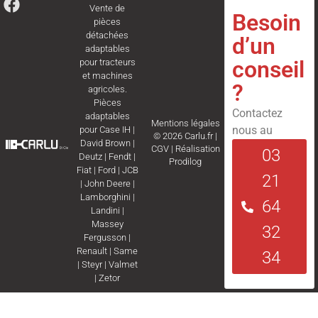
Vente de
Besoin
pièces
détachées
d’un
adaptables
conseil
pour tracteurs
et machines
?
agricoles.
Pièces
Contactez
adaptables
Mentions légales
nous au
pour
Case IH
|
© 2026 Carlu.fr |
David Brown
|
CGV
|
Réalisation
03
Deutz
|
Fendt
|
Prodilog
Fiat
|
Ford
|
JCB
21
|
John Deere
|
Lamborghini
|
64
Landini
|
Massey
32
Fergusson
|
Renault
|
Same
34
|
Steyr
|
Valmet
|
Zetor