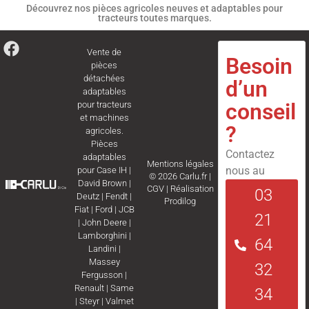
Découvrez nos pièces agricoles neuves et adaptables pour
tracteurs toutes marques.
Vente de
Besoin
pièces
détachées
d’un
adaptables
conseil
pour tracteurs
et machines
?
agricoles.
Pièces
Contactez
adaptables
Mentions légales
nous au
pour
Case IH
|
© 2026 Carlu.fr |
David Brown
|
CGV
|
Réalisation
03
Deutz
|
Fendt
|
Prodilog
Fiat
|
Ford
|
JCB
21
|
John Deere
|
Lamborghini
|
64
Landini
|
Massey
32
Fergusson
|
Renault
|
Same
34
|
Steyr
|
Valmet