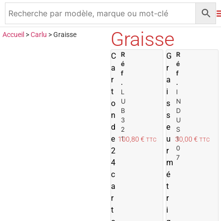
Graisse
Accueil
>
Carlu
>
Graisse
R
A
R
C
G
é
é
j
j
a
r
f
f
o
r
a
.
.
u
t
i
L
I
t
t
U
N
o
s
e
B
D
n
s
r
r
3
U
d
e
2
S
a
e
u
1
1
100,80
€
30,00
€
TTC
TTC
u
0
2
r
p
7
4
m
a
c
n
é
i
i
a
t
e
r
r
r
r
t
i