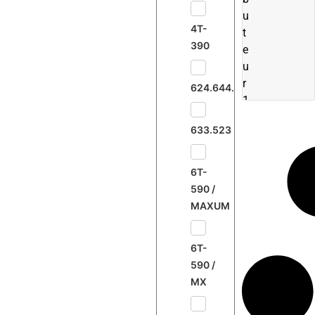
u
4T-
t
390
e
u
r
624.644.645.733
1
D
633.523
E
+
1
6T-
S
590 /
E
MAXUM
6T-
590 /
MX