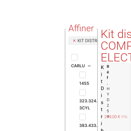
Affiner
Kit di
KIT DISTRIBUTEUR AVEC
COM
ELEC
CARLU
R
K
é
i
f
t
1455
.
D
H
Y
i
D
323.324.326.MANITOU
s
2
3CYL
t
5
r
4
299,00
€
TTC
i
383.433.533
b