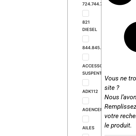
724.744.745.833
821
DIESEL
844.845.895
ACCESSOIRES
SUSPENTE
Vous ne tro
site ?
ADK112
Nous l’avon
Remplissez 
AGENCEMENT
votre rech
le produit.
AILES