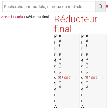
Réducteur
Accueil
>
Carlu
>
Réducteur final
final
R
A
R
K
K
é
é
j
j
i
i
f
f
o
t
t
.
.
u
r
r
P
P
t
t
A
A
é
é
e
V
V
d
d
r
r
T
T
u
u
2
2
a
c
c
0
0
765,00
€
900,00
€
TTC
TTC
u
2
2
t
t
p
0
2
e
e
a
u
n
u
i
i
r
r
e
A
A