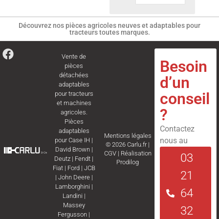
Découvrez nos pièces agricoles neuves et adaptables pour
tracteurs toutes marques.
Vente de
Besoin
pièces
détachées
d’un
adaptables
conseil
pour tracteurs
et machines
?
agricoles.
Pièces
Contactez
adaptables
Mentions légales
nous au
pour
Case IH
|
© 2026 Carlu.fr |
David Brown
|
CGV
|
Réalisation
03
Deutz
|
Fendt
|
Prodilog
Fiat
|
Ford
|
JCB
21
|
John Deere
|
Lamborghini
|
64
Landini
|
Massey
32
Fergusson
|