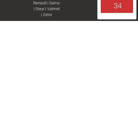
Renault
|
Same
34
|
Steyr
|
Valmet
|
Zetor