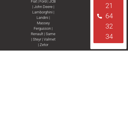
Fiat
|
Ford
|
JCB
21
|
John Deere
|
Lamborghini
|
64
Landini
|
Massey
32
Fergusson
|
Renault
|
Same
34
|
Steyr
|
Valmet
|
Zetor