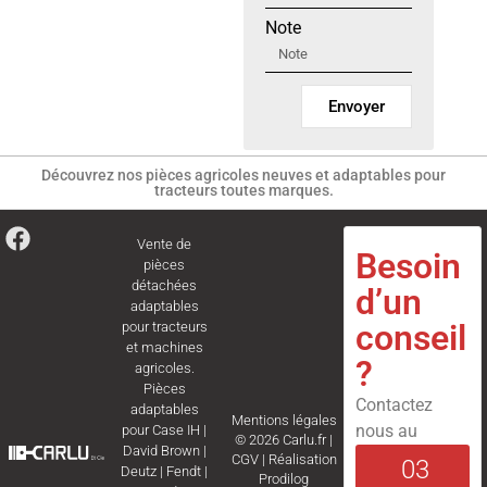
Note
Envoyer
Découvrez nos pièces agricoles neuves et adaptables pour
tracteurs toutes marques.
Vente de
Besoin
pièces
détachées
d’un
adaptables
conseil
pour tracteurs
et machines
?
agricoles.
Pièces
Contactez
adaptables
Mentions légales
nous au
pour
Case IH
|
© 2026 Carlu.fr |
David Brown
|
CGV
|
Réalisation
03
Deutz
|
Fendt
|
Prodilog