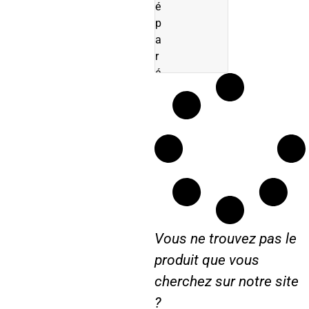
i
é
e
p
r
a
r
é
Vous ne trouvez pas le
produit que vous
cherchez sur notre site
?