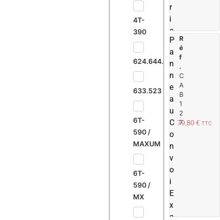
r
i
4T-
c
390
R
P
o
é
a
l
f
624.644.645.733
n
e
.
n
C
A
e
633.523
B
a
1
u
2
6T-
C
7
79,80
€
TTC
590 /
o
MAXUM
n
v
o
6T-
i
590 /
E
MX
x
c