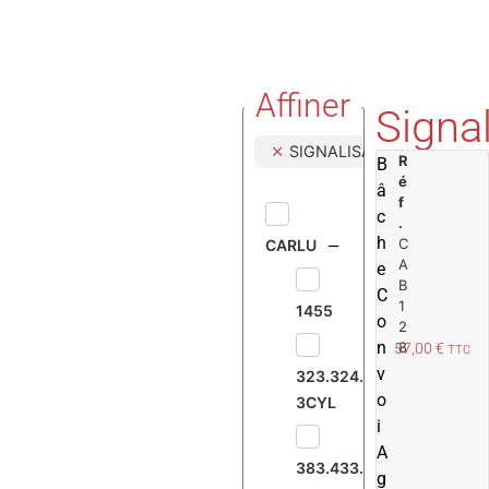
Affiner
Signal
SIGNALISATION
R
B
é
â
f
c
.
h
C
CARLU
A
e
B
C
1
1455
o
2
n
8
57,00
€
TTC
v
323.324.326.MANITOU
o
3CYL
i
A
383.433.533
g