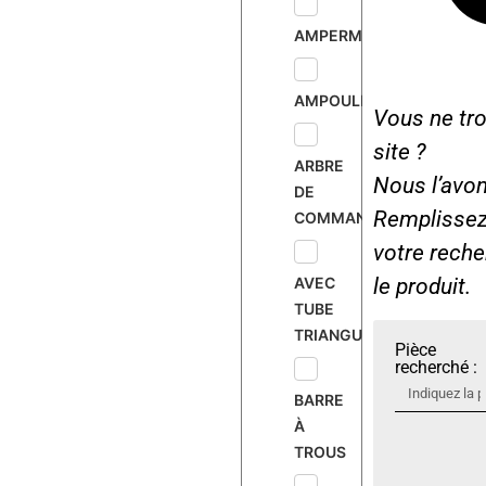
AMPERMÈTRE
AMPOULE
Vous ne tro
site ?
ARBRE
Nous l’avon
DE
Remplissez 
COMMANDE
votre rech
AVEC
le produit.
TUBE
TRIANGULAIRE
Pièce
recherché :
BARRE
À
TROUS