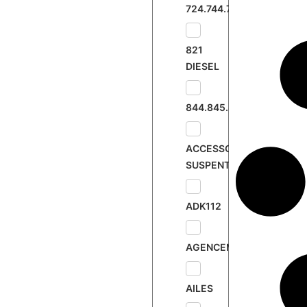
724.744.745.833
e
p
t
821
i
DIESEL
o
n
844.845.895
n
e
l
ACCESSOIRES
SUSPENTE
ADK112
AGENCEMENT
AILES