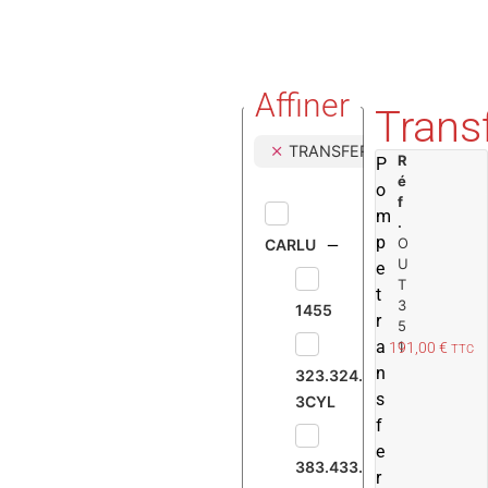
Affiner
Trans
TRANSFERT GAZOLE
R
P
é
o
f
m
.
p
O
CARLU
U
e
T
t
3
1455
r
5
a
1
191,00
€
TTC
n
323.324.326.MANITOU
s
3CYL
f
e
383.433.533
r