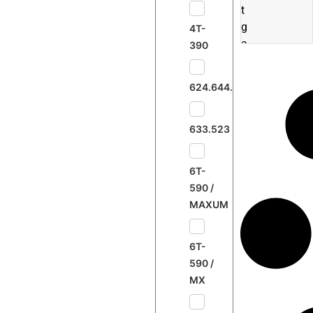
t
g
4T-
a
390
z
o
624.644.645.733
l
e
–
633.523
1
2
6T-
V
590 /
MAXUM
6T-
590 /
MX