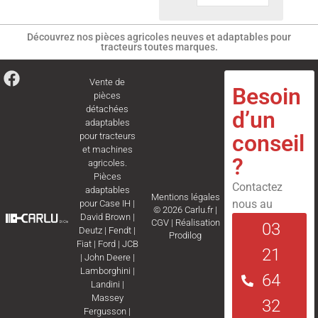
Découvrez nos pièces agricoles neuves et adaptables pour
tracteurs toutes marques.
Vente de
Besoin
pièces
détachées
d’un
adaptables
conseil
pour tracteurs
et machines
?
agricoles.
Pièces
Contactez
adaptables
Mentions légales
nous au
pour
Case IH
|
© 2026 Carlu.fr |
David Brown
|
CGV
|
Réalisation
03
Deutz
|
Fendt
|
Prodilog
Fiat
|
Ford
|
JCB
21
|
John Deere
|
Lamborghini
|
64
Landini
|
Massey
32
Fergusson
|