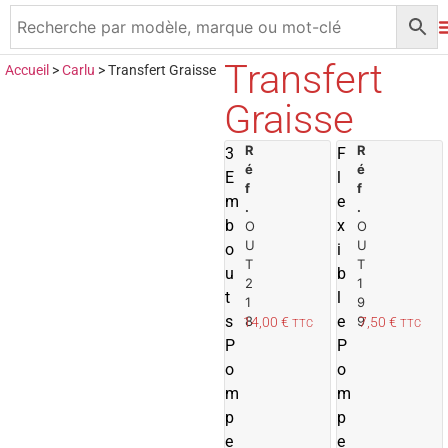
Transfert
Accueil
>
Carlu
>
Transfert Graisse
Graisse
R
A
R
3
F
é
é
j
j
E
l
f
f
o
m
e
.
.
u
b
x
O
O
t
t
U
U
o
i
e
T
T
u
b
r
r
2
1
t
l
1
9
a
s
e
8
9
14,00
€
7,50
€
TTC
TTC
u
P
P
p
o
o
a
m
n
m
i
i
p
p
e
e
e