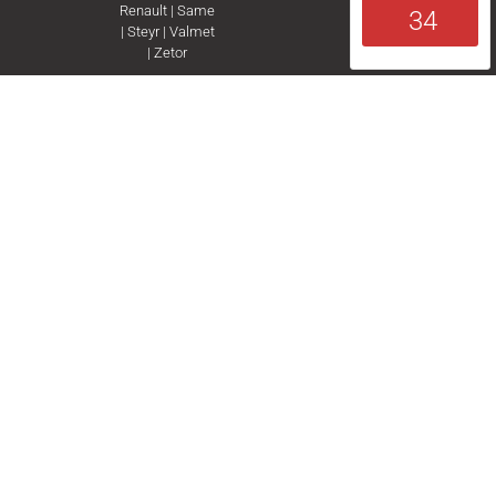
Renault
|
Same
34
|
Steyr
|
Valmet
|
Zetor