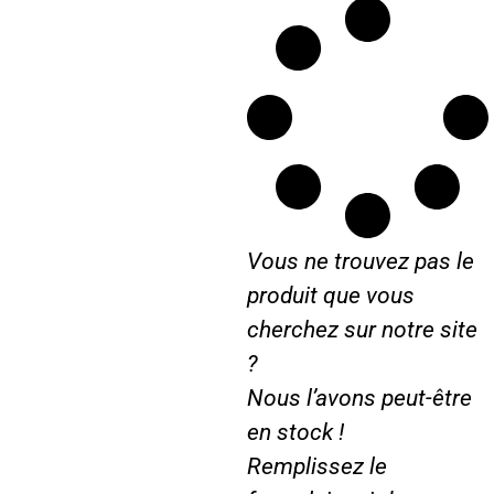
a
r
i
a
s
i
s
s
e
s
4
e
5
0
m
Vous ne trouvez pas le
m
produit que vous
cherchez sur notre site
?
Nous l’avons peut-être
en stock !
Remplissez le