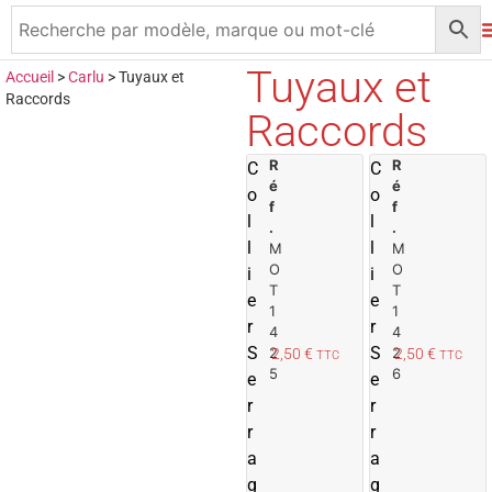
Tuyaux et
Accueil
>
Carlu
>
Tuyaux et
Raccords
Raccords
R
A
R
C
C
é
é
j
j
o
o
f
f
o
l
l
.
.
u
l
l
M
M
t
t
O
O
i
i
e
T
T
e
e
r
r
1
1
r
r
4
4
a
S
S
2
2
2,50
€
2,50
€
TTC
TTC
u
5
6
e
e
p
r
r
a
r
n
r
i
i
a
a
e
g
g