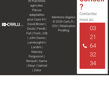
et machines
?
agricoles.
Pièces
Contactez
adaptables
Mentions légales
nous au
pour
Case IH
|
© 2026 Carlu.fr |
David Brown
|
CGV
|
Réalisation
03
Deutz
|
Fendt
|
Prodilog
Fiat
|
Ford
|
JCB
21
|
John Deere
|
Lamborghini
|
64
Landini
|
Massey
32
Fergusson
|
Renault
|
Same
34
|
Steyr
|
Valmet
|
Zetor