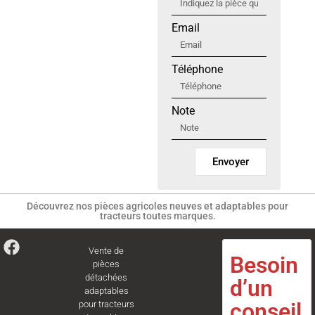
Email
Téléphone
Note
Envoyer
Découvrez nos pièces agricoles neuves et adaptables pour
tracteurs toutes marques.
Vente de
Besoin
pièces
détachées
d’un
adaptables
conseil
pour tracteurs