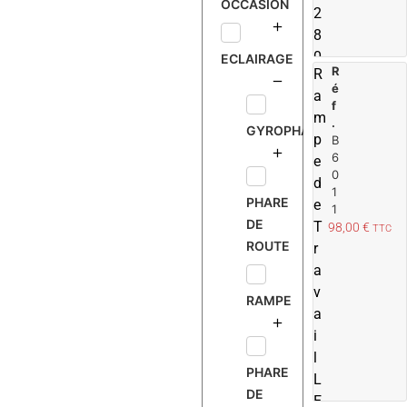
OCCASION
2
8
0
ECLAIRAGE
R
R
0
é
a
L
f
m
M
.
GYROPHARE
p
B
6
e
0
d
1
PHARE
e
1
DE
T
98,00
€
TTC
ROUTE
r
a
v
RAMPE
a
i
l
PHARE
L
DE
E