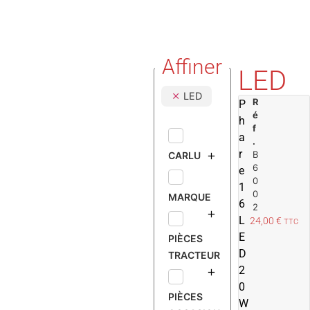
Affiner
LED
LED
R
P
é
h
f
a
.
r
B
CARLU
6
e
0
1
0
MARQUE
6
2
L
24,00
€
TTC
E
PIÈCES
D
TRACTEUR
2
0
PIÈCES
W