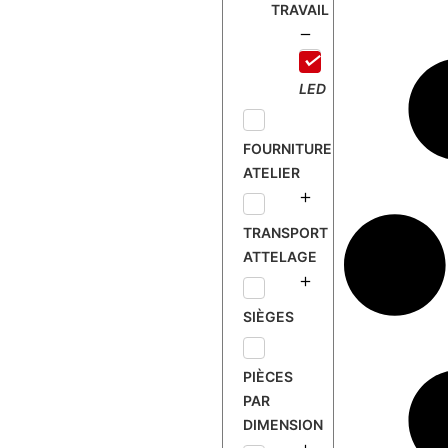
TRAVAIL
D
1
8
LED
0
W
9
FOURNITURE
-
ATELIER
3
2
TRANSPORT
V
ATTELAGE
SIÈGES
PIÈCES
PAR
DIMENSION