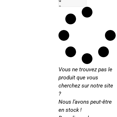
u
e
C
A
S
E
I
H
C
S
4
Vous ne trouvez pas le
8
C
produit que vous
S
cherchez sur notre site
6
?
3
…
Nous l’avons peut-être
.
en stock !