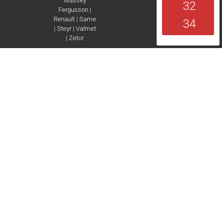
Massey
32
Fergusson
|
Renault
|
Same
34
|
Steyr
|
Valmet
|
Zetor