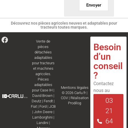
Envoyer
Découvrez nos pièces agricoles neuves et adaptables pour
tracteurs toutes marques.
Vente de
Besoin
pièces
détachées
d’un
adaptables
conseil
pour tracteurs
et machines
?
agricoles.
Pièces
Contactez
adaptables
Mentions légales
nous au
pour
Case IH
|
© 2026 Carlu.fr |
David Brown
|
CGV
|
Réalisation
03
Deutz
|
Fendt
|
Prodilog
Fiat
|
Ford
|
JCB
21
|
John Deere
|
Lamborghini
|
64
Landini
|