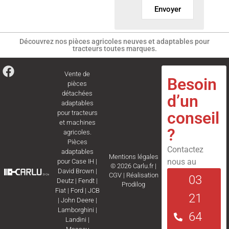
Envoyer
Découvrez nos pièces agricoles neuves et adaptables pour
tracteurs toutes marques.
Vente de
Besoin
pièces
détachées
d’un
adaptables
conseil
pour tracteurs
et machines
?
agricoles.
Pièces
Contactez
adaptables
Mentions légales
nous au
pour
Case IH
|
© 2026 Carlu.fr |
David Brown
|
CGV
|
Réalisation
03
Deutz
|
Fendt
|
Prodilog
Fiat
|
Ford
|
JCB
21
|
John Deere
|
Lamborghini
|
64
Landini
|