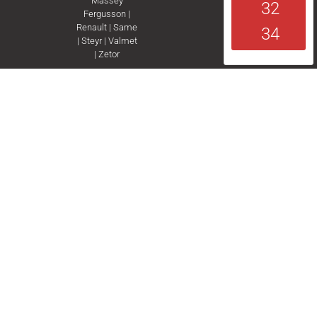
Massey
32
Fergusson
|
Renault
|
Same
34
|
Steyr
|
Valmet
|
Zetor