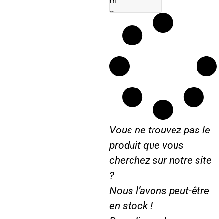
m
a
r
r
a
g
e
D
2
1
2
Vous ne trouvez pas le
D
3
produit que vous
2
cherchez sur notre site
4
?
D
4
Nous l’avons peut-être
3
en stock !
9