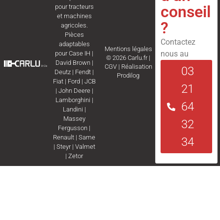
conseil
pour tracteurs
et machines
?
agricoles.
Pièces
Contactez
adaptables
Mentions légales
nous au
pour
Case IH
|
© 2026 Carlu.fr |
David Brown
|
CGV
|
Réalisation
03
Deutz
|
Fendt
|
Prodilog
Fiat
|
Ford
|
JCB
21
|
John Deere
|
Lamborghini
|
64
Landini
|
Massey
32
Fergusson
|
Renault
|
Same
34
|
Steyr
|
Valmet
|
Zetor