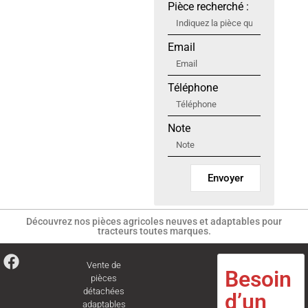
Pièce recherché :
Email
Téléphone
Note
Envoyer
Découvrez nos pièces agricoles neuves et adaptables pour
tracteurs toutes marques.
Vente de
Besoin
pièces
détachées
d’un
adaptables