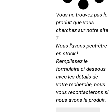
o
i
Vous ne trouvez pas le
r
F
produit que vous
O
cherchez sur notre site
R
?
D
2
Nous l’avons peut-être
9
en stock !
1
Remplissez le
0
formulaire ci-dessous
4
6
avec les détails de
3
votre recherche, nous
0
vous recontacterons si
…
nous avons le produit.