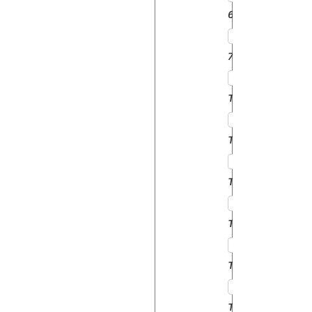
6700
7700
TW10
TW15
TW20
TW25
TW30
TW35