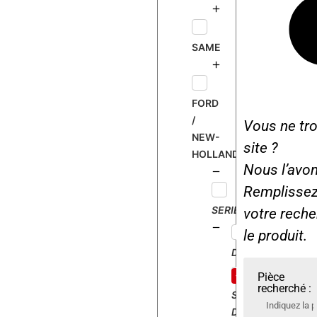
p
e
SAME
r
D
e
x
FORD
t
/
Vous ne tro
a
NEW-
site ?
HOLLAND
Nous l’avon
Remplissez 
SERIE
votre rech
le produit.
DEXTA
Pièce
recherché :
SUPER
DEXTA