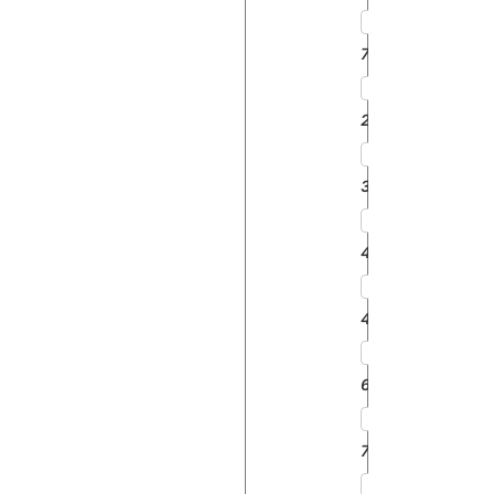
7000
2600
3600
4100
4600
6600
7600