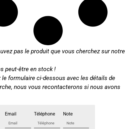
p
e
r
D
e
x
t
uvez pas le produit que vous cherchez sur notre
a
s peut-être en stock !
le formulaire ci-dessous avec les détails de
erche, nous vous recontacterons si nous avons
Email
Téléphone
Note