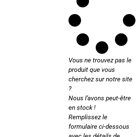
r
M
e
r
l
o
Vous ne trouvez pas le
produit que vous
cherchez sur notre site
?
Nous l’avons peut-être
en stock !
Remplissez le
formulaire ci-dessous
avec les détails de