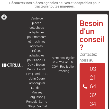
Découvrez nos pièces agricoles neuves et adaptables pour
tracteurs toutes marques.
Vente de
Besoin
pièces
détachées
d’un
adaptables
conseil
pour tracteurs
et machines
?
agricoles.
Pièces
Contactez
adaptables
Mentions légales
nous au
pour
Case IH
|
© 2026 Carlu.fr |
David Brown
|
CGV
|
Réalisation
03
Deutz
|
Fendt
|
Prodilog
Fiat
|
Ford
|
JCB
21
|
John Deere
|
Lamborghini
|
64
Landini
|
Massey
32
Fergusson
|
Renault
|
Same
34
|
Steyr
|
Valmet