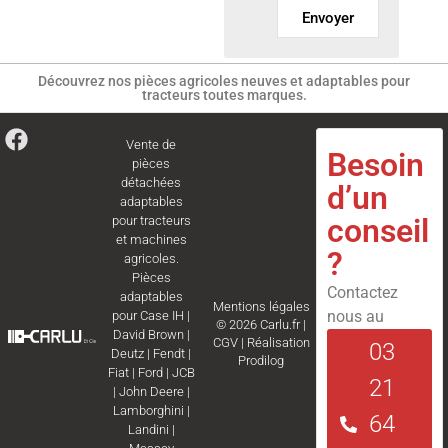
Envoyer
Découvrez nos pièces agricoles neuves et adaptables pour
tracteurs toutes marques.
Vente de
Besoin
pièces
détachées
d’un
adaptables
conseil
pour tracteurs
et machines
?
agricoles.
Pièces
Contactez
adaptables
Mentions légales
nous au
pour
Case IH
|
© 2026 Carlu.fr |
David Brown
|
CGV
|
Réalisation
03
Deutz
|
Fendt
|
Prodilog
Fiat
|
Ford
|
JCB
21
|
John Deere
|
Lamborghini
|
64
Landini
|