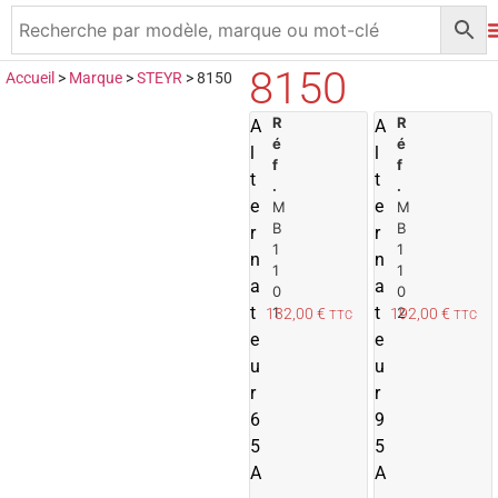
8150
Accueil
>
Marque
>
STEYR
>
8150
R
A
R
A
A
é
é
j
j
l
l
f
f
o
t
t
.
.
u
e
e
M
M
t
t
B
B
r
r
e
1
1
n
n
r
r
1
1
a
a
0
0
a
t
t
1
2
132,00
€
192,00
€
TTC
TTC
u
e
e
p
u
u
a
r
n
r
i
i
6
9
e
5
5
r
r
A
A