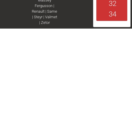
Massey
32
Fergusson
|
Renault
|
Same
34
|
Steyr
|
Valmet
|
Zetor