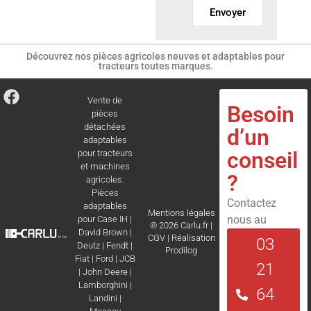
Envoyer
Découvrez nos pièces agricoles neuves et adaptables pour
tracteurs toutes marques.
Vente de
Besoin
pièces
détachées
d’un
adaptables
conseil
pour tracteurs
et machines
?
agricoles.
Pièces
Contactez
adaptables
Mentions légales
nous au
pour
Case IH
|
© 2026 Carlu.fr |
David Brown
|
CGV
|
Réalisation
03
Deutz
|
Fendt
|
Prodilog
Fiat
|
Ford
|
JCB
21
|
John Deere
|
Lamborghini
|
64
Landini
|