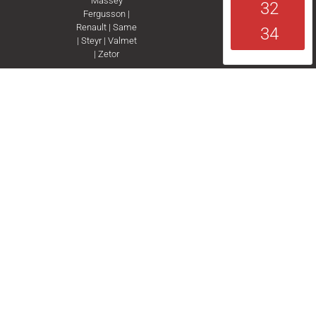
Massey
32
Fergusson
|
Renault
|
Same
34
|
Steyr
|
Valmet
|
Zetor