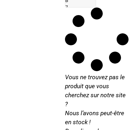
B
7
0
5
6
4
0
T
3
5
0
Vous ne trouvez pas le
…
produit que vous
cherchez sur notre site
?
Nous l’avons peut-être
en stock !