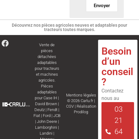
Envoyer
Découvrez nos pièces agricoles neuves et adaptables pour
tracteurs toutes marques.
Vente de
Besoin
pièces
détachées
d’un
adaptables
conseil
pour tracteurs
et machines
?
agricoles.
Pièces
Contactez
adaptables
Mentions légales
nous au
pour
Case IH
|
© 2026 Carlu.fr |
David Brown
|
CGV
|
Réalisation
03
Deutz
|
Fendt
|
Prodilog
Fiat
|
Ford
|
JCB
21
|
John Deere
|
Lamborghini
|
64
Landini
|