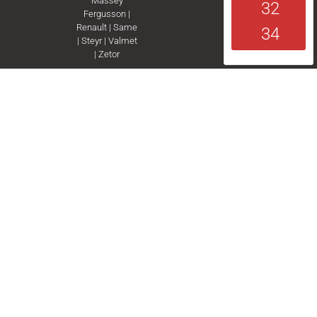
Massey
32
Fergusson
|
Renault
|
Same
34
|
Steyr
|
Valmet
|
Zetor